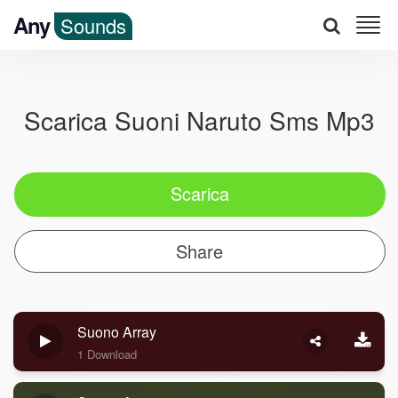
Any
Sounds
Scarica Suoni Naruto Sms Mp3
Scarica
Share
Suono Array
1 Download