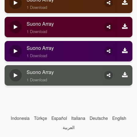
1 Download
Suono Array
1 Download
Suono Array
1 Download
Suono Array
1 Download
Indonesia
Türkçe
Español
Italiana
Deutsche
English
العربية