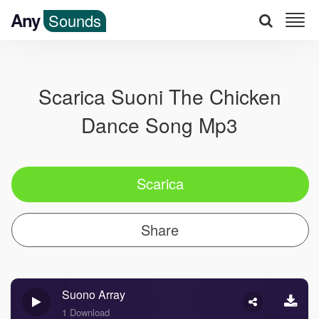
Any
Sounds
Scarica Suoni The Chicken
Dance Song Mp3
Scarica
Share
Suono Array
1 Download