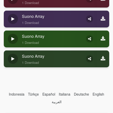
1 Download
Suono Array
1 Download
Suono Array
1 Download
Suono Array
1 Download
Indonesia
Türkçe
Español
Italiana
Deutsche
English
العربية