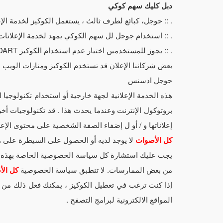
دبل كليك سهم كوكي
. :: جوجل، كبائع لطرف ثالث ، يستعمل الكوكيز لخدمة ال
. :: استخدام جوجل لل سهم الكوكي يمهد لخدمة الإعلانات
. :: يجوز للمستخدمين اختيار عدم استخدام الكوكيز DART عن طريق زيارة جوجل الإعلانية للمحتوى والخصوصية الشبكة على العنوان التالي -
بعض شركائنا الإعلان قد تستخدم الكوكيز ومنارات الويب عل
جوجل ادسنس
هذه الخدمة الإعلانية لجهة خارجية أو استخدام تكنولوجيا 
بروتوكول الإنترنت وعندما يحدث هذا . قد تكنولوجيات أ
إعلاناتها و / أو ل إضفاء الصفة الشخصية على محتوى الإعلا
كل الأصوات
لا يوجد لديه أو الحصول على السيطرة على ه
يجب عليك استشارة كل سياسة الخصوصية الخاصة بهذه الخ
من بعض الممارسات. لا تنطبق سياسة الخصوصية
كل ال
إذا كنت ترغب في تعطيل الكوكيز ، يمكنك فعل ذلك من خ
المواقع الالكترونية لبرامج التصفح .