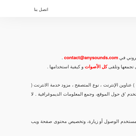
اتصل بنا
تروني في
contact@anysounds.com
.
ي تجمعها وتلقى
كل الأصوات
و كيفية استخدامها .
يجعل استخدام ملفات السجل. المعلومات داخل ملفات الدخول يشمل بروتوكول (IP ) عناوين الإنترنت ، نوع المتصفح ، مزود خدمة الانترنت (
تخدم 'ق حول الموقع، وجمع المعلومات الديموغرافية . لا
المستخدم الوصول أو زيارة، وتخصيص محتوى صفحة ويب