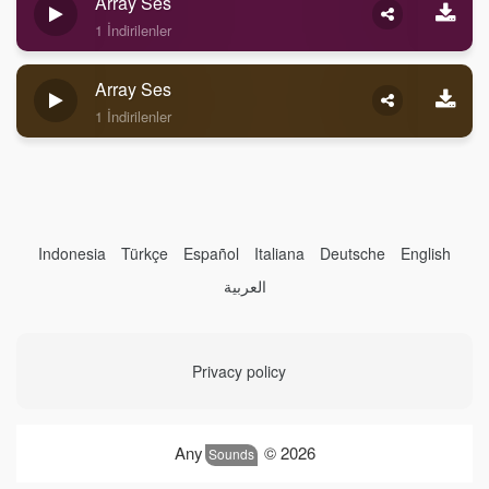
Array Ses
1 İndirilenler
Array Ses
1 İndirilenler
Indonesia
Türkçe
Español
Italiana
Deutsche
English
العربية
Privacy policy
Any
© 2026
Sounds