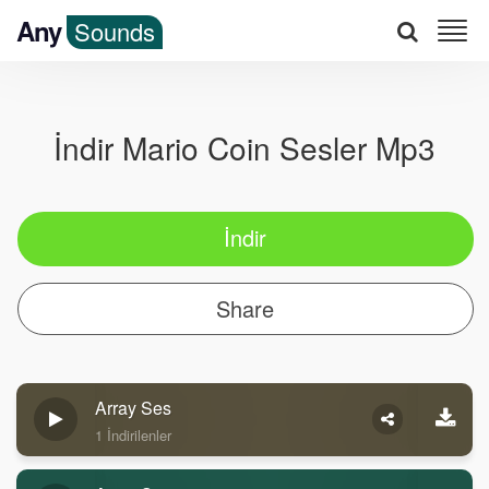
Any
Sounds
İndir Mario Coin Sesler Mp3
İndir
Share
Array Ses
1 İndirilenler