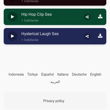
1 İndirilenler
Hip Hop Clip Ses
1 İndirilenler
Hysterical Laugh Ses
1 İndirilenler
Indonesia
Türkçe
Español
Italiana
Deutsche
English
العربية
Privacy policy