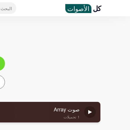
كل
الأصوات
صوت Array
1 تحميلات