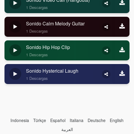
1 Descargas
Sonido Calm Melody Guitar
1 Descargas
Sonido Hip Hop Clip
1 Descargas
Sonido Hysterical Laugh
1 Descargas
Indonesia
Türkçe
Español
Italiana
Deutsche
English
العربية