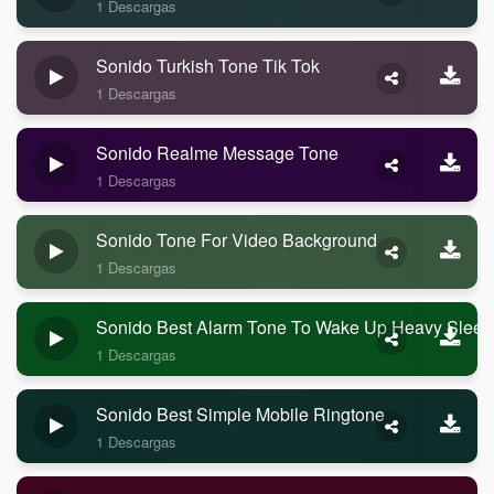
1 Descargas
Sonido Turkish Tone Tik Tok
1 Descargas
Sonido Realme Message Tone
1 Descargas
Sonido Tone For Video Background
1 Descargas
Sonido Best Alarm Tone To Wake Up Heavy Sleep
1 Descargas
Sonido Best Simple Mobile Ringtone
1 Descargas