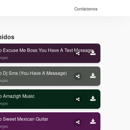
Contáctenos
nidos
o Excuse Me Boss You Have A Text Message
argas
o Dj Sms (you Have A Message)
argas
o Amazigh Music
argas
o Sweet Mexican Guitar
argas