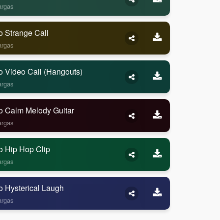
argas
o Strange Call
argas
o Video Call (Hangouts)
argas
o Calm Melody Guitar
argas
o Hip Hop Clip
argas
o Hysterical Laugh
argas