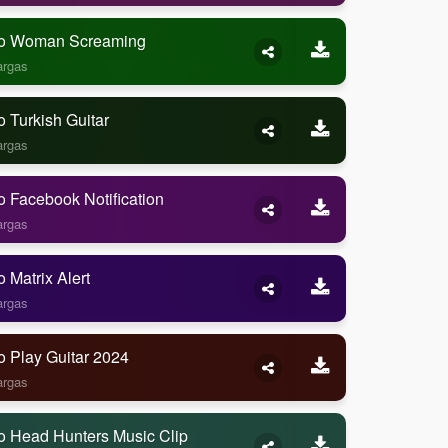
o Woman Screaming
argas
 Turkish Guitar
argas
 Facebook Notification
argas
 Matrix Alert
argas
o Play Guitar 2024
argas
o Head Hunters Music Clip