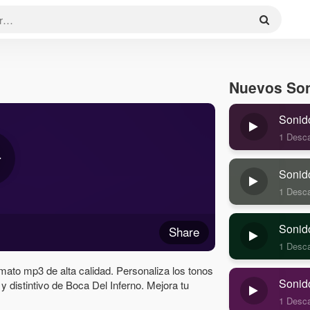
Nuevos So
Sonid
1 Desc
Sonid
1 Desc
Sonid
Share
1 Desc
mato mp3 de alta calidad. Personaliza los tonos
Sonid
r y distintivo de Boca Del Inferno. Mejora tu
1 Desc