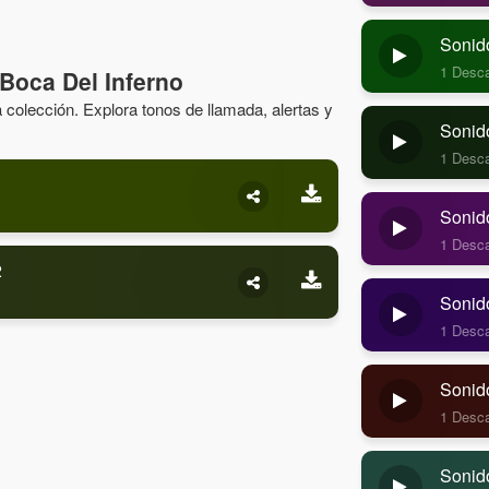
Sonid
1 Desc
Boca Del Inferno
colección. Explora tonos de llamada, alertas y
Sonido
1 Desc
Sonido
1 Desc
2
Sonido
1 Desc
Sonid
1 Desc
Sonid