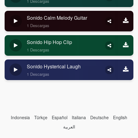
1 Descargas
Sonido Calm Melody Guitar
1 Descargas
Sonido Hip Hop Clip
1 Descargas
Sonido Hysterical Laugh
1 Descargas
Indonesia
Türkçe
Español
Italiana
Deutsche
English
العربية