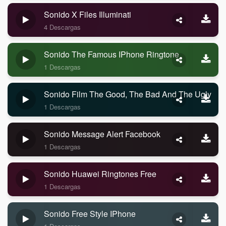
Sonido X Files Illuminati
4 Descargas
Sonido The Famous IPhone Ringtone
1 Descargas
Sonido Film The Good, The Bad And The Ugly
1 Descargas
Sonido Message Alert Facebook
1 Descargas
Sonido Huawei Ringtones Free
1 Descargas
Sonido Free Style IPhone