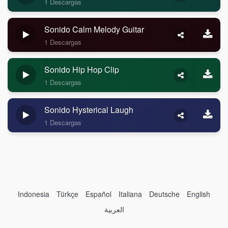
1 Descargas
Sonido Calm Melody Guitar
1 Descargas
Sonido Hip Hop Clip
1 Descargas
Sonido Hysterical Laugh
1 Descargas
Indonesia
Türkçe
Español
Italiana
Deutsche
English
العربية