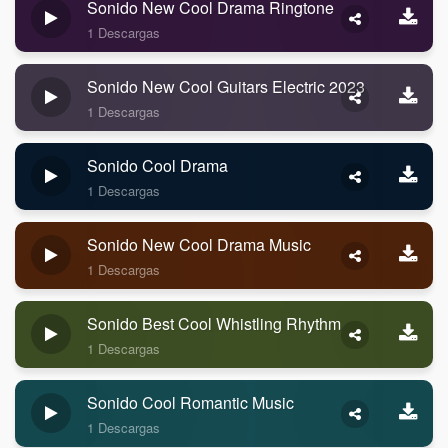
Sonido New Cool Drama Ringtone
1 Descargas
Sonido New Cool Guitars Electric 2023
1 Descargas
Sonido Cool Drama
1 Descargas
Sonido New Cool Drama Music
1 Descargas
Sonido Best Cool Whistling Rhythm
1 Descargas
Sonido Cool Romantic Music
1 Descargas