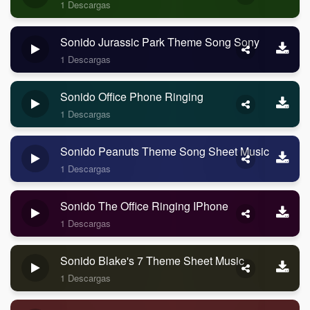
1 Descargas
Sonido Jurassic Park Theme Song Sony
1 Descargas
Sonido Office Phone Ringing
1 Descargas
Sonido Peanuts Theme Song Sheet Music
1 Descargas
Sonido The Office Ringing IPhone
1 Descargas
Sonido Blake's 7 Theme Sheet Music
1 Descargas