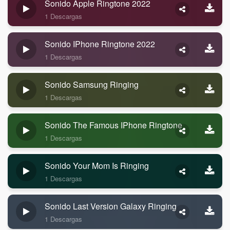
Sonido Apple Ringtone 2022
1 Descargas
Sonido IPhone Ringtone 2022
1 Descargas
Sonido Samsung Ringing
1 Descargas
Sonido The Famous IPhone Ringtone
1 Descargas
Sonido Your Mom Is Ringing
1 Descargas
Sonido Last Version Galaxy Ringing
1 Descargas