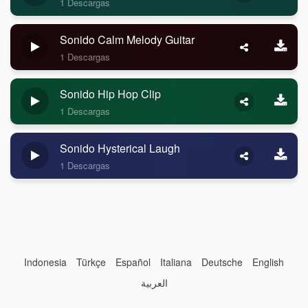
1 Descargas
Sonido Calm Melody Guitar
1 Descargas
Sonido Hip Hop Clip
1 Descargas
Sonido Hysterical Laugh
1 Descargas
Indonesia
Türkçe
Español
Italiana
Deutsche
English
العربية