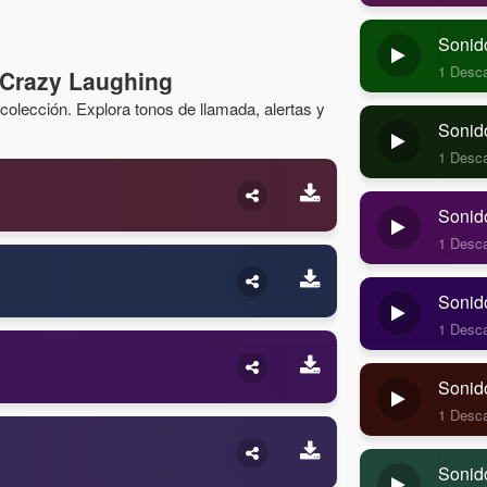
Sonid
1 Desc
 Crazy Laughing
olección. Explora tonos de llamada, alertas y
Sonido
1 Desc
Sonido
1 Desc
Sonido
1 Desc
Sonid
1 Desc
Sonid