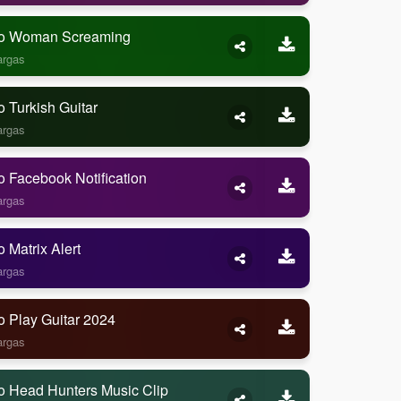
o Woman Screaming
argas
 Turkish Guitar
argas
 Facebook Notification
argas
 Matrix Alert
argas
o Play Guitar 2024
argas
o Head Hunters Music Clip