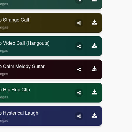
argas
o Strange Call
argas
o Video Call (Hangouts)
argas
o Calm Melody Guitar
argas
o Hip Hop Clip
argas
o Hysterical Laugh
argas