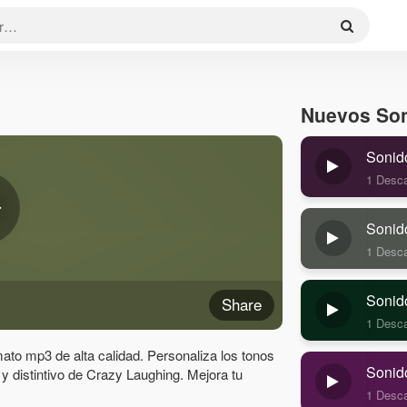
Nuevos So
Sonid
1 Desc
Sonid
1 Desc
Sonid
Share
1 Desc
ato mp3 de alta calidad. Personaliza los tonos
Sonid
r y distintivo de Crazy Laughing. Mejora tu
1 Desc