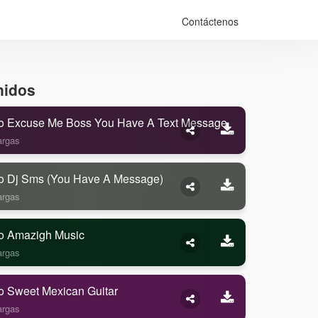
Contáctenos
nidos
o Excuse Me Boss You Have A Text Message
argas
o Dj Sms (you Have A Message)
argas
o Amazigh Music
argas
o Sweet Mexican Guitar
argas