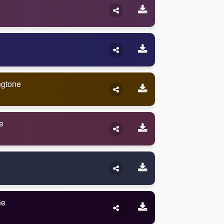
ngtone
e
ne