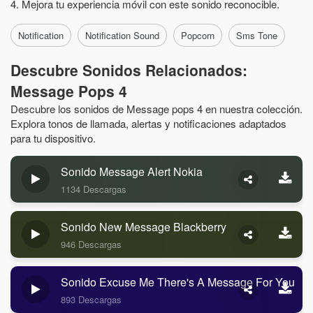
4. Mejora tu experiencia móvil con este sonido reconocible.
Notification
Notification Sound
Popcorn
Sms Tone
Descubre Sonidos Relacionados:
Message Pops 4
Descubre los sonidos de Message pops 4 en nuestra colección.
Explora tonos de llamada, alertas y notificaciones adaptados
para tu dispositivo.
Sonido Message Alert Nokia
1134 Descargas
Sonido New Message Blackberry
946 Descargas
Sonido Excuse Me There's A Message For You
893 Descargas