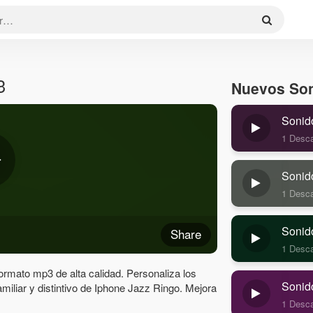
3
Nuevos So
Sonid
1 Desc
Sonid
1 Desc
Sonid
Share
1 Desc
ormato mp3 de alta calidad. Personaliza los
Sonid
familiar y distintivo de Iphone Jazz Ringo. Mejora
1 Desc