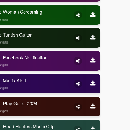
o Woman Screaming
argas
 Turkish Guitar
argas
 Facebook Notification
argas
 Matrix Alert
argas
o Play Guitar 2024
argas
o Head Hunters Music Clip