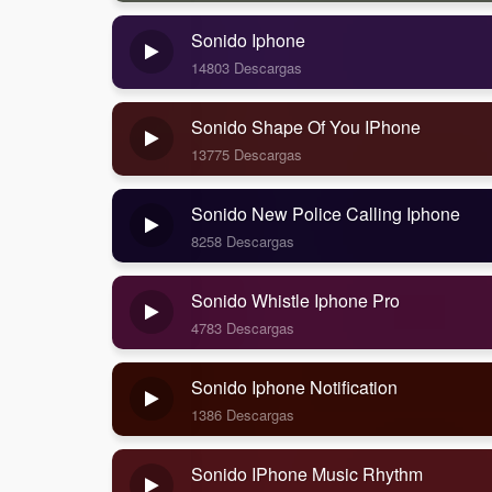
Sonido Iphone
14803 Descargas
Sonido Shape Of You IPhone
13775 Descargas
Sonido New Police Calling Iphone
8258 Descargas
Sonido Whistle Iphone Pro
4783 Descargas
Sonido Iphone Notification
1386 Descargas
Sonido IPhone Music Rhythm