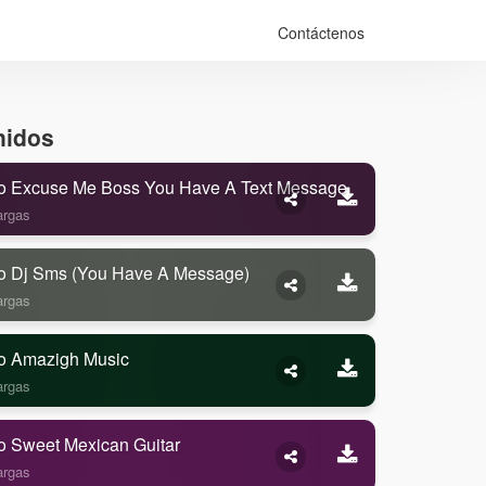
Contáctenos
nidos
o Excuse Me Boss You Have A Text Message
argas
o Dj Sms (you Have A Message)
argas
o Amazigh Music
argas
o Sweet Mexican Guitar
argas