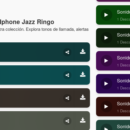
Sonid
1 Desc
Iphone Jazz Ringo
a colección. Explora tonos de llamada, alertas
Sonido
1 Desc
Sonido
1 Desc
Sonido
1 Desc
Sonid
1 Desc
Sonid