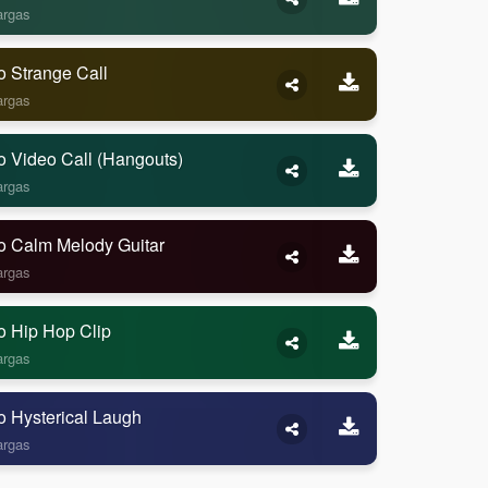
argas
o Strange Call
argas
o Video Call (Hangouts)
argas
o Calm Melody Guitar
argas
o Hip Hop Clip
argas
o Hysterical Laugh
argas