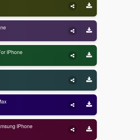
one
or IPhone
Max
amsung IPhone