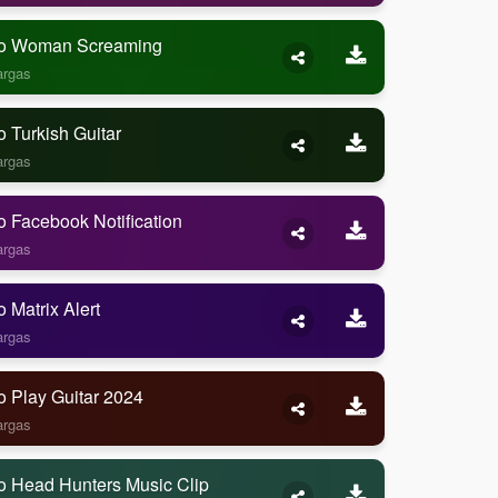
o Woman Screaming
argas
 Turkish Guitar
argas
 Facebook Notification
argas
 Matrix Alert
argas
o Play Guitar 2024
argas
o Head Hunters Music Clip