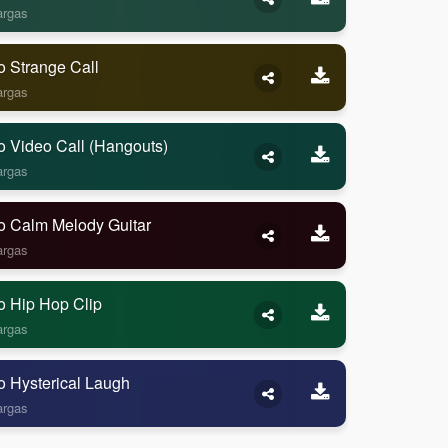
argas
o Strange Call
argas
o Video Call (Hangouts)
argas
o Calm Melody Guitar
argas
o Hip Hop Clip
argas
o Hysterical Laugh
argas