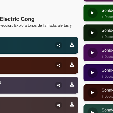
Sonid
1 Desc
Electric Gong
ección. Explora tonos de llamada, alertas y
Sonido
1 Desc
Sonido
1 Desc
Sonido
1 Desc
3
Sonid
1 Desc
Sonid