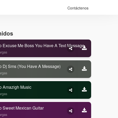
Contáctenos
nidos
o Excuse Me Boss You Have A Text Message
argas
o Dj Sms (you Have A Message)
argas
o Amazigh Music
argas
o Sweet Mexican Guitar
argas