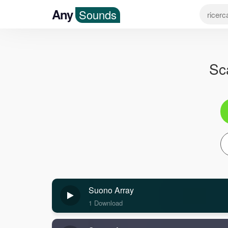
Any
Sounds
Sc
Suono Array
1 Download