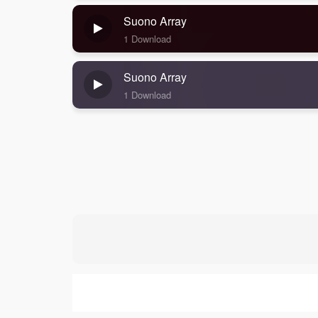
Suono Array
1 Download
Suono Array
1 Download