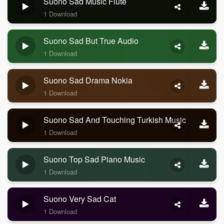
Suono Sad Music Flute
1 Download
Suono Sad But True Audio
1 Download
Suono Sad Drama Nokia
1 Download
Suono Sad And Touching Turkish Music
1 Download
Suono Top Sad Piano Music
1 Download
Suono Very Sad Cat
1 Download