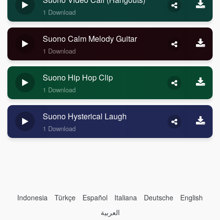
1 Download
Suono Calm Melody Guitar
1 Download
Suono Hip Hop Clip
1 Download
Suono Hysterical Laugh
1 Download
Indonesia
Türkçe
Español
Italiana
Deutsche
English
العربية