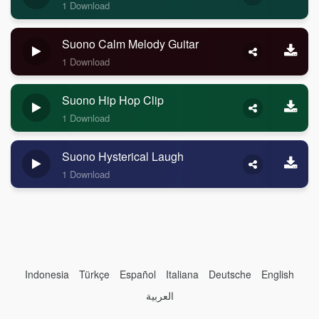
1 Download
Suono Calm Melody Guitar
1 Download
Suono Hip Hop Clip
1 Download
Suono Hysterical Laugh
1 Download
Indonesia
Türkçe
Español
Italiana
Deutsche
English
العربية