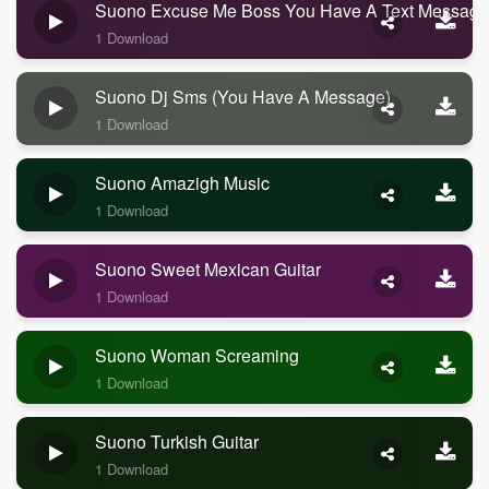
Suono Excuse Me Boss You Have A Text Message
1 Download
Suono Dj Sms (you Have A Message)
1 Download
Suono Amazigh Music
1 Download
Suono Sweet Mexican Guitar
1 Download
Suono Woman Screaming
1 Download
Suono Turkish Guitar
1 Download