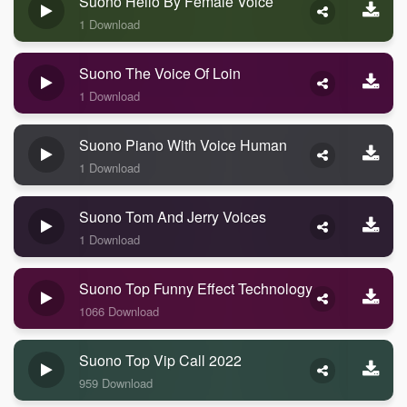
Suono Hello By Female Voice
1 Download
Suono The Voice Of Loin
1 Download
Suono Piano With Voice Human
1 Download
Suono Tom And Jerry Voices
1 Download
Suono Top Funny Effect Technology
1066 Download
Suono Top Vip Call 2022
959 Download