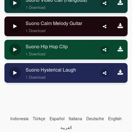
1 Download
Suono Calm Melody Guitar
1 Download
Suono Hip Hop Clip
1 Download
Suono Hysterical Laugh
1 Download
Indonesia
Türkçe
Español
Italiana
Deutsche
English
العربية