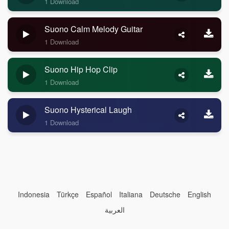
1 Download
Suono Calm Melody Guitar
1 Download
Suono Hip Hop Clip
1 Download
Suono Hysterical Laugh
1 Download
Indonesia
Türkçe
Español
Italiana
Deutsche
English
العربية