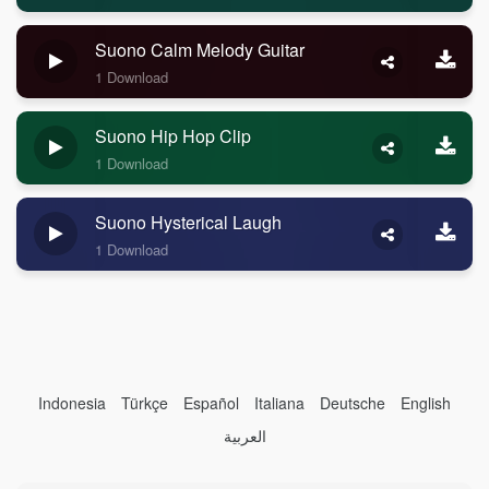
Suono Calm Melody Guitar
1 Download
Suono Hip Hop Clip
1 Download
Suono Hysterical Laugh
1 Download
Indonesia
Türkçe
Español
Italiana
Deutsche
English
العربية