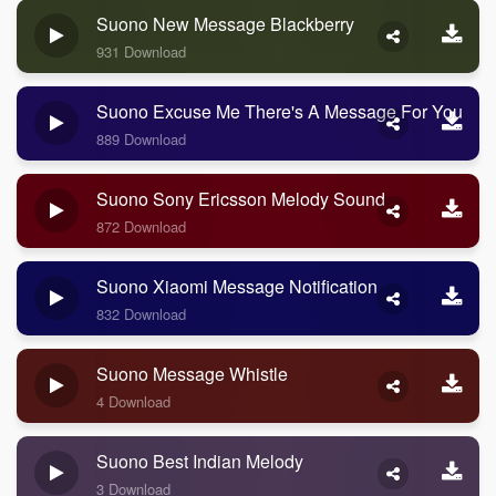
Suono New Message Blackberry
931 Download
Suono Excuse Me There's A Message For You
889 Download
Suono Sony Ericsson Melody Sound
872 Download
Suono Xiaomi Message Notification
832 Download
Suono Message Whistle
4 Download
Suono Best Indian Melody
3 Download