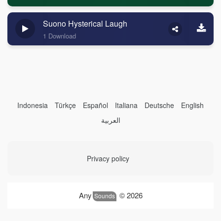
Suono Hysterical Laugh
1 Download
Indonesia
Türkçe
Español
Italiana
Deutsche
English
العربية
Privacy policy
Any
© 2026
Sounds