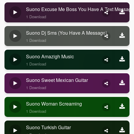
Suono Excuse Me Boss You Have A Text Message
1 Download
Suono Dj Sms (you Have A Message)
1 Download
Suono Amazigh Music
1 Download
Suono Sweet Mexican Guitar
1 Download
Suono Woman Screaming
1 Download
Suono Turkish Guitar