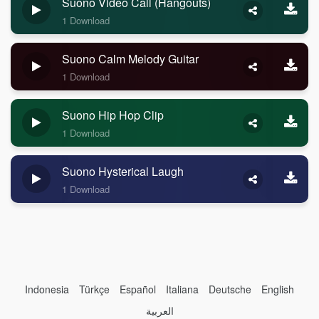
Suono Video Call (Hangouts)
1 Download
Suono Calm Melody Guitar
1 Download
Suono Hip Hop Clip
1 Download
Suono Hysterical Laugh
1 Download
Indonesia
Türkçe
Español
Italiana
Deutsche
English
العربية