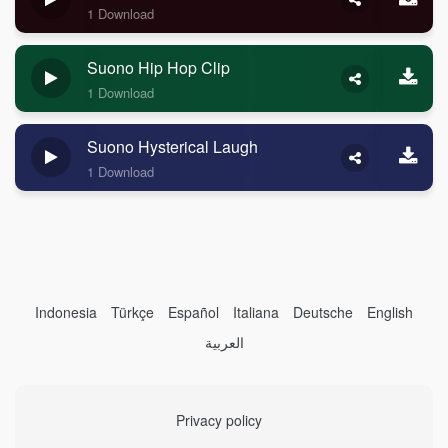
1 Download
Suono Hip Hop Clip
1 Download
Suono Hysterical Laugh
1 Download
Indonesia
Türkçe
Español
Italiana
Deutsche
English
العربية
Privacy policy