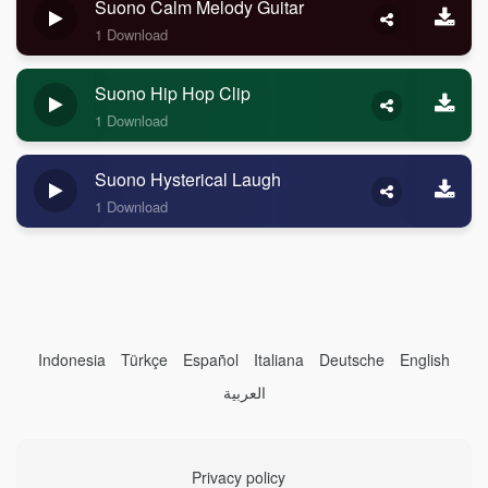
Suono Calm Melody Guitar
1 Download
Suono Hip Hop Clip
1 Download
Suono Hysterical Laugh
1 Download
Indonesia
Türkçe
Español
Italiana
Deutsche
English
العربية
Privacy policy