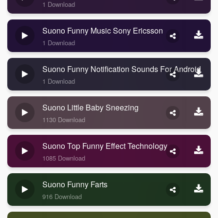
1 Download
Suono Funny Music Sony Ericsson
1 Download
Suono Funny Notification Sounds For Android
1 Download
Suono Little Baby Sneezing
1130 Download
Suono Top Funny Effect Technology
1085 Download
Suono Funny Farts
916 Download