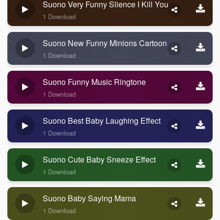
Suono Very Funny Slience I Kill You
1 Download
Suono New Funny Minions Cartoon
1 Download
Suono Funny Music Ringtone
1 Download
Suono Best Baby Laughing Effect
1 Download
Suono Cute Baby Sneeze Effect
1 Download
Suono Baby Saying Mama
1 Download