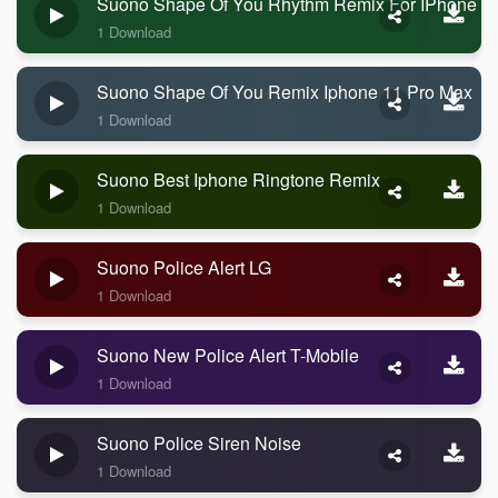
Suono Shape Of You Rhythm Remix For IPhone
1 Download
Suono Shape Of You Remix Iphone 11 Pro Max
1 Download
Suono Best Iphone Ringtone Remix
1 Download
Suono Police Alert LG
1 Download
Suono New Police Alert T-Mobile
1 Download
Suono Police Siren Noise
1 Download