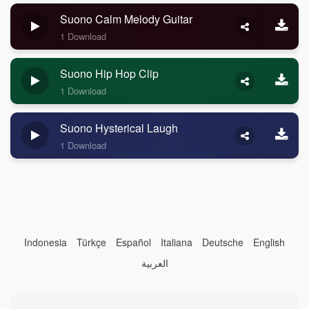
Suono Calm Melody Guitar
1 Download
Suono Hip Hop Clip
1 Download
Suono Hysterical Laugh
1 Download
Indonesia
Türkçe
Español
Italiana
Deutsche
English
العربية