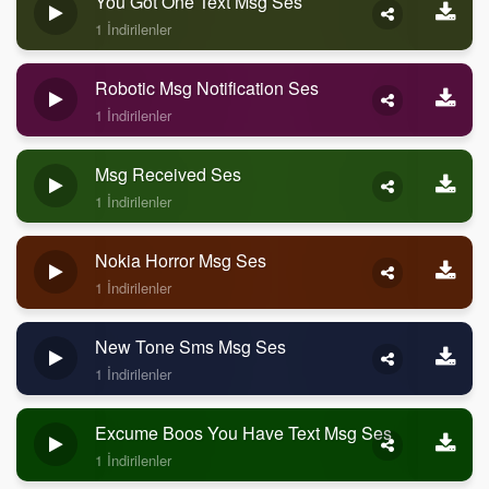
You Got One Text Msg Ses
1 İndirilenler
Robotic Msg Notification Ses
1 İndirilenler
Msg Received Ses
1 İndirilenler
Nokia Horror Msg Ses
1 İndirilenler
New Tone Sms Msg Ses
1 İndirilenler
Excume Boos You Have Text Msg Ses
1 İndirilenler