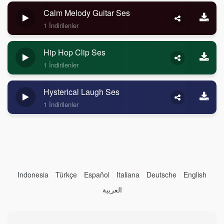
Calm Melody Guitar Ses
1 İndirilenler
Hip Hop Clip Ses
1 İndirilenler
Hysterical Laugh Ses
1 İndirilenler
Indonesia
Türkçe
Español
Italiana
Deutsche
English
العربية