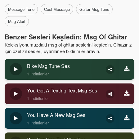
Message Tone
Cool Message
Guitar Msg Tone
Msg Alert
Benzer Sesleri Keşfedin: Msg Of Ghitar
Koleksiyonumuzdaki msg of ghitar seslerini keşfedin. Cihazınız
için özel zil sesleri, uyarılar ve bildirimler arayın.
Bike Msg Tune Ses
1 İndirilenler
You Got A Texting Text Msg Ses
1 İndirilenler
You Have A New Msg Ses
1 İndirilenler