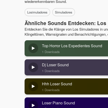
wiedererkennbaren Sound.
Losimuladores
Simuladores
Ähnliche Sounds Entdecken: Los
Entdecken Sie die Klänge von Los Simuladores in 
Klingeltönen, Warnsignalen und Benachrichtigungen, di
Top Horror Los Expedientes Sound
1 Downloads
Dj Loser Sound
1 Downloads
Hhh Loser Sound
1 Downloads
Loser Piano Sound