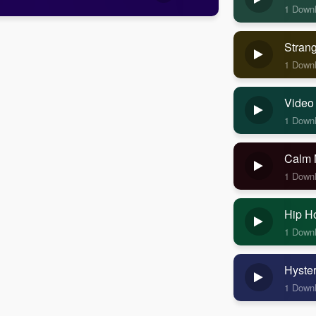
1 Down
Stran
1 Down
Video
1 Down
Calm 
1 Down
Hip H
1 Down
Hyste
1 Down