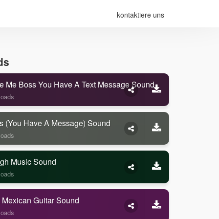
kontaktiere uns
ds
e Me Boss You Have A Text Message Sound
loads
s (you Have A Message) Sound
loads
gh Music Sound
loads
 Mexican Guitar Sound
loads