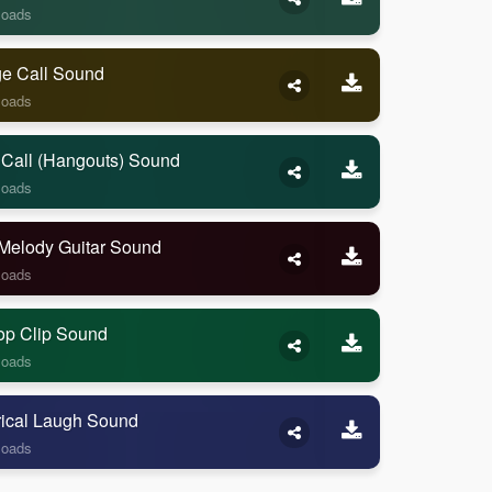
loads
ge Call Sound
loads
 Call (Hangouts) Sound
loads
Melody Guitar Sound
loads
op Clip Sound
loads
rical Laugh Sound
loads