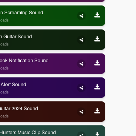
 Screaming Sound
loads
h Guitar Sound
loads
ook Notification Sound
loads
 Alert Sound
loads
Guitar 2024 Sound
loads
Hunters Music Clip Sound