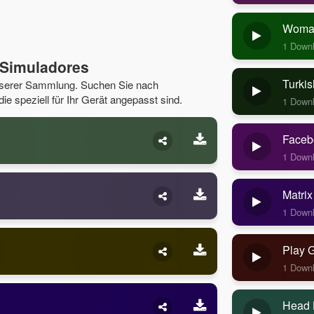
Woman
1 Down
 Simuladores
Turkis
unserer Sammlung. Suchen Sie nach
e speziell für Ihr Gerät angepasst sind.
1 Down
Faceb
1 Down
Matrix
1 Down
Play 
1 Down
Head 