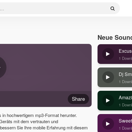
Neue Soun
Excus
1 Down
Dj Sm
1 Down
Amazi
Share
1 Down
 in hochwertigem mp3-Format herunter.
Sweet
 Geräts mit dem vertrauten und
essern Sie Ihre mobile Erfahrung mit diesem
1 Down