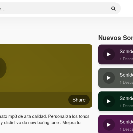
Nuevos So
Sonid
1 Desc
Sonid
1 Desc
Sonid
Share
1 Desc
ato mp3 de alta calidad. Personaliza los tonos
Sonid
 y distintivo de new boring tune . Mejora tu
1 Desc