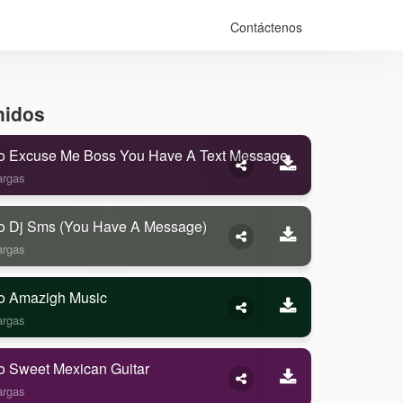
Contáctenos
nidos
o Excuse Me Boss You Have A Text Message
argas
o Dj Sms (you Have A Message)
argas
o Amazigh Music
argas
o Sweet Mexican Guitar
argas