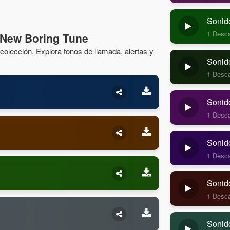
Sonid
1 Desc
 New Boring Tune
olección. Explora tonos de llamada, alertas y
Sonido
1 Desc
Sonido
1 Desc
Sonido
1 Desc
Sonid
1 Desc
Sonid