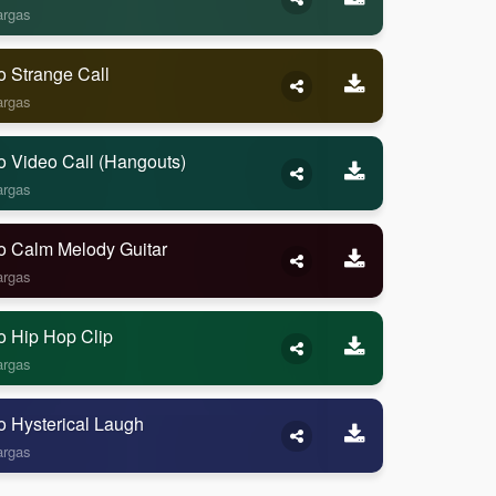
argas
o Strange Call
argas
o Video Call (Hangouts)
argas
o Calm Melody Guitar
argas
o Hip Hop Clip
argas
o Hysterical Laugh
argas