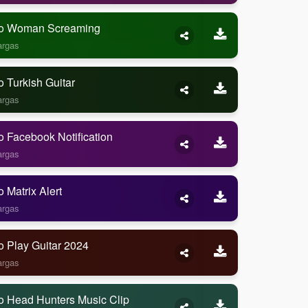
o Woman Screaming
argas
 Turkish Guitar
argas
 Facebook Notification
argas
 Matrix Alert
argas
o Play Guitar 2024
argas
o Head Hunters Music Clip