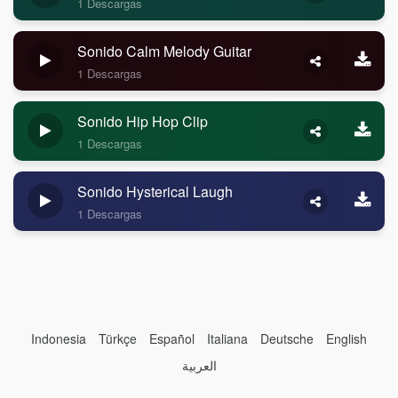
1 Descargas
Sonido Calm Melody Guitar
1 Descargas
Sonido Hip Hop Clip
1 Descargas
Sonido Hysterical Laugh
1 Descargas
Indonesia
Türkçe
Español
Italiana
Deutsche
English
العربية