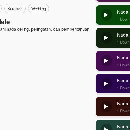
Kurdisch
Wedding
Nada 
1 Down
Hele
ajahi nada dering, peringatan, dan pemberitahuan
Nada D
1 Down
Nada D
1 Down
Nada D
1 Down
Nada 
1 Down
Nada 