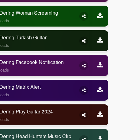
Dering Woman Screaming
loads
ering Turkish Guitar
loads
ering Facebook Notification
loads
ering Matrix Alert
loads
Dering Play Guitar 2024
loads
Dering Head Hunters Music Clip