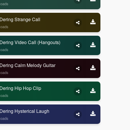
loads
Dering Strange Call
loads
Dering Video Call (Hangouts)
loads
Dering Calm Melody Guitar
loads
Dering Hip Hop Clip
loads
Dering Hysterical Laugh
loads