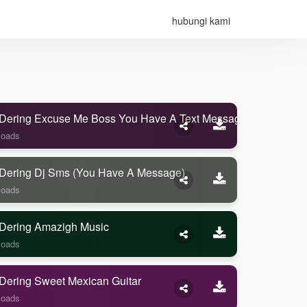
hubungi kami
Dering Excuse Me Boss You Have A Text Message
loads
Dering Dj Sms (you Have A Message)
loads
Dering Amazigh Music
loads
Dering Sweet Mexican Guitar
loads