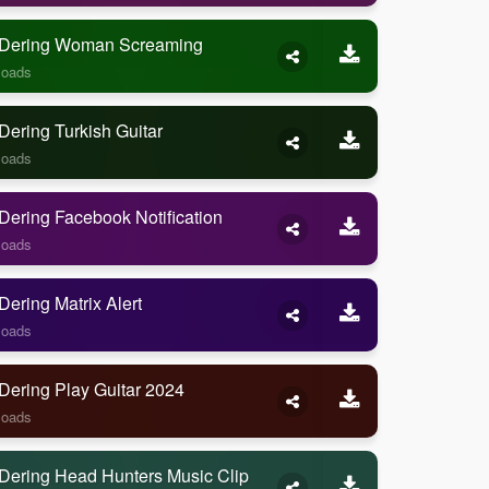
Dering Woman Screaming
loads
ering Turkish Guitar
loads
ering Facebook Notification
loads
ering Matrix Alert
loads
Dering Play Guitar 2024
loads
Dering Head Hunters Music Clip