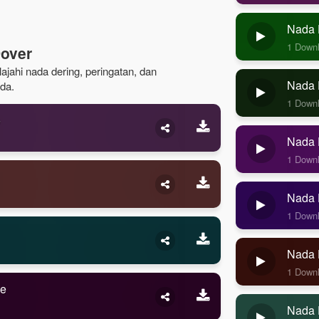
Nada 
1 Down
Dover
lajahi nada dering, peringatan, dan
Nada D
da.
1 Down
o
Nada D
1 Down
Nada D
1 Down
Nada 
1 Down
ne
Nada 