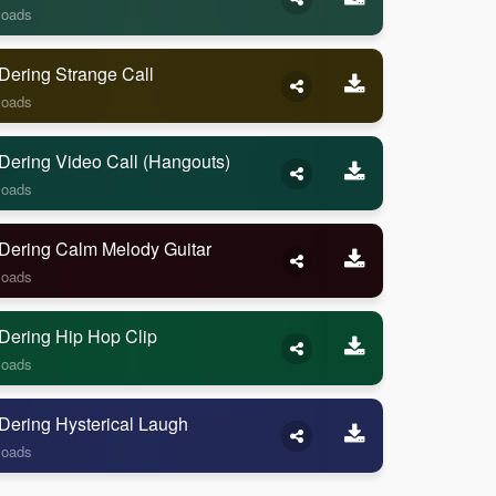
loads
Dering Strange Call
loads
Dering Video Call (Hangouts)
loads
Dering Calm Melody Guitar
loads
Dering Hip Hop Clip
loads
Dering Hysterical Laugh
loads