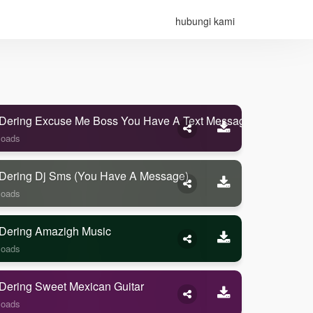
hubungi kami
Dering Excuse Me Boss You Have A Text Message
loads
Dering Dj Sms (you Have A Message)
loads
Dering Amazigh Music
loads
Dering Sweet Mexican Guitar
loads